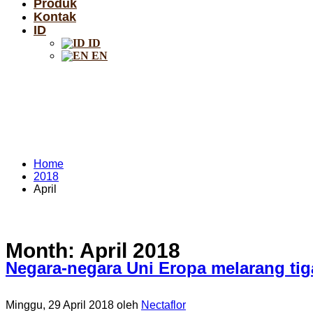
Produk
Kontak
ID
ID
EN
Home
2018
April
Month: April 2018
Negara-negara Uni Eropa melarang tiga
Minggu, 29 April 2018
oleh
Nectaflor