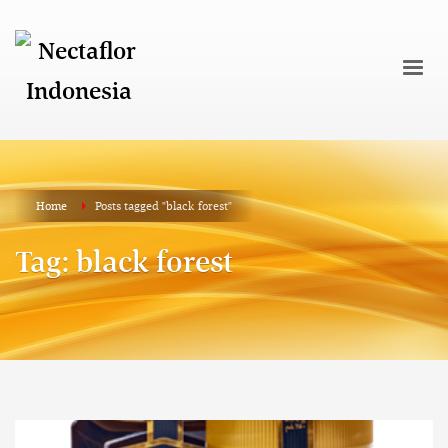
Home
Posts tagged "black forest"
Tag: black forest