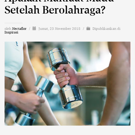
Setelah Berolahraga?
oleh
Nectaflor
/
Jumat, 23 November 2018
/
Dipublikasikan di
Inspirasi